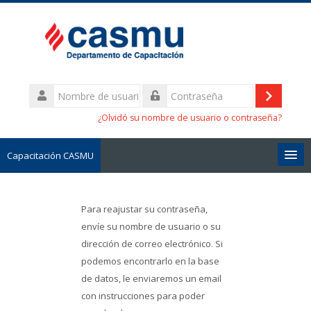
Saltar
a
contenido
principal
Nombre
de
Entrar
Contraseña
usuario
¿Olvidó su nombre de usuario o contraseña?
Capacitación CASMU
Cursos
Para reajustar su contraseña,
H.C.E. Julieta / SINA
envíe su nombre de usuario o su
dirección de correo electrónico. Si
podemos encontrarlo en la base
Cursos Pasados
de datos, le enviaremos un email
con instrucciones para poder
Actas Consejo