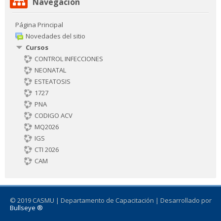
Navegación
Navegación
Página Principal
Novedades del sitio
Cursos
CONTROL INFECCIONES
NEONATAL
ESTEATOSIS
1727
PNA
CODIGO ACV
MQ2026
IGS
CTI 2026
CAM
© 2019 CASMU | Departamento de Capacitación | Desarrollado por
Bullseye ®